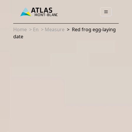
Home
>
En
>
Measure
>
Red frog egg-laying
date