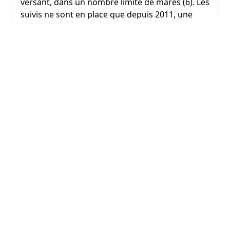
versant, dans un nombre limité de mares (6). Les
suivis ne sont en place que depuis 2011, une
durée insuffisante pour conclure à une
tendance marquée de réponse au changement
climatique. Les effets du changement climatique
se mesurent en effet sur des périodes de 30 ans.
Pour autant, la durée des suivis permet déjà
d’observer des années extrêmes (2011, 2017,
2018) préfigurant les conditions climatiques
futures, et de noter la plasticité des grenouilles,
c’est-à-dire de leur capacité à adapter leur date
de ponte à un déneigement précoce.
A QUELLE FRÉQUENCE ?
Périodicité annuelle