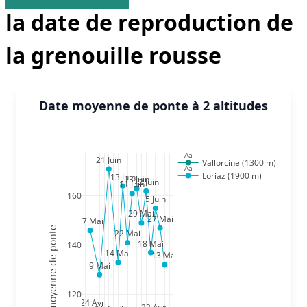
la date de reproduction de
la grenouille rousse
Date moyenne de ponte à 2 altitudes
Aa
21 Juin
Vallorcine (1300 m)
Aa
Loriaz (1900 m)
13 Juin
13 Juin
12 Juin
11 Juin
160
5 Juin
29 Mai
27 Mai
27 Mai
Date moyenne de ponte
22 Mai
18 Mai
140
14 Mai
13 Mai
9 Mai
120
24 Avril